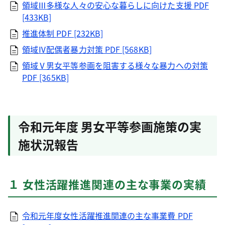
領域Ⅲ多様な人々の安心な暮らしに向けた支援
PDF
[433KB]
推進体制
PDF [232KB]
領域Ⅳ配偶者暴力対策
PDF [568KB]
領域Ⅴ男女平等参画を阻害する様々な暴力への対策
PDF [365KB]
令和元年度 男女平等参画施策の実
施状況報告
１ 女性活躍推進関連の主な事業の実績
令和元年度女性活躍推進関連の主な事業費
PDF