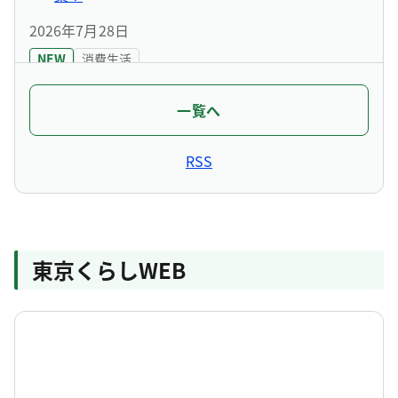
2026年7月28日
NEW
消費生活
令和7年度消費生活相談概要
一覧へ
2026年7月23日
NEW
消費生活
RSS
東京都消費生活対策審議会の開催について
NEW
消費生活
令和7年度インターネット・SNS広告表示監視事
業 実施結果を公表
東京くらしWEB
NEW
消費生活
9月7日・8日「多重債務110番」無料特別相談を
実施します！
2026年7月21日
NEW
消費生活