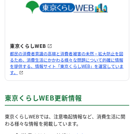
公衆浴場入浴料金の統制額について
2026年6月29日
消費生活
東京都公衆浴場対策協議会の開催について
東京くらしWEB
2026年6月23日
都民の消費者意識の高揚と消費者被害の未然・拡大防止を図
消費生活
るため、消費生活にかかわる様々な問題について的確に情報
「消費者問題マスター講座」を開講します
を提供する、情報サイト「東京くらしWEB」を運営していま
す。
東京くらしWEB更新情報
東京くらしWEBでは、注意喚起情報など、消費生活に関
わる様々な情報を掲載しています。