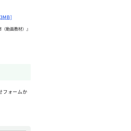
[3MB]
修（動画教材）』
せフォームか