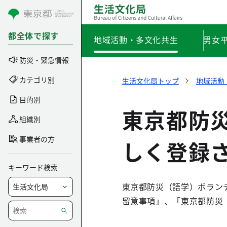
コンテンツにスキップ
都全体で探す
地域活動・多文化共生
男女
防災・緊急情報
カテゴリ別
生活文化局トップ
地域活動
目的別
東京都防
組織別
事業者の方
しく登録
キーワード検索
東京都防災（語学）ボラン
留意事項」、「東京都防災