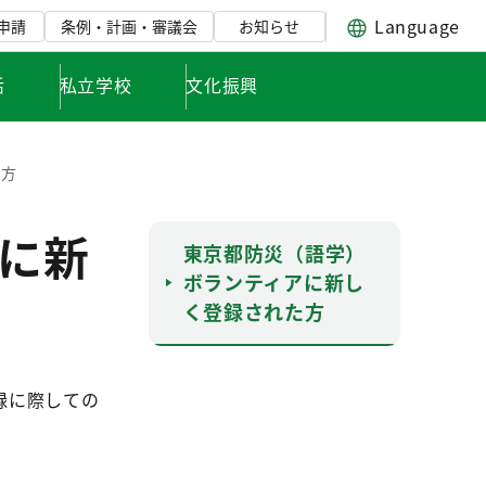
Language
申請
条例・計画・審議会
お知らせ
活
私立学校
文化振興
た方
に新
東京都防災（語学）
ボランティアに新し
く登録された方
録に際しての