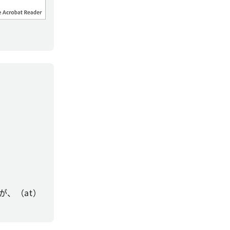
、（at）