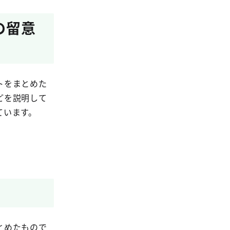
の留意
トをまとめた
どを説明して
ています。
とめたもので