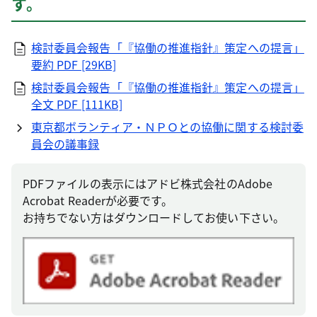
す。
検討委員会報告「『協働の推進指針』策定への提言」
要約
PDF [29KB]
検討委員会報告「『協働の推進指針』策定への提言」
全文
PDF [111KB]
東京都ボランティア・ＮＰＯとの協働に関する検討委
員会の議事録
PDFファイルの表示にはアドビ株式会社のAdobe
Acrobat Readerが必要です。
お持ちでない方はダウンロードしてお使い下さい。