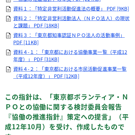
資料１：「特定非営利活動促進法の概要」
PDF [9KB]
資料２：「特定非営利活動法人（ＮＰＯ法人）の現状
と課題」
PDF [18KB]
資料３：「東京都知事認証ＮＰＯ法人の活動事例」
PDF [11KB]
資料４-１：「東京都における協働事業一覧（平成12
年度）」
PDF [31KB]
資料４-２：「東京都における市民活動促進事業一覧
（平成12年度）」
PDF [12KB]
この指針は、「東京都ボランティア・Ｎ
ＰＯとの協働に関する検討委員会報告
『協働の推進指針』策定への提言」（平
成12年10月）を受け、作成したもので