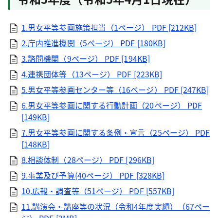
1.男女平等参画施策担当（1ページ）
PDF [212KB]
2.庁内推進機関（5ページ）
PDF [180KB]
3.諮問機関（9ページ）
PDF [194KB]
4.連携団体等（13ページ）
PDF [223KB]
5.男女平等参画センター等（16ページ）
PDF [247KB]
6.男女平等参画に関する行動計画（20ページ）
PDF
[149KB]
7.男女平等参画に関する条例・宣言（25ページ）
PDF
[148KB]
8.相談体制（28ページ）
PDF [296KB]
9.事業及び予算(40ページ）
PDF [328KB]
10.広報・調査等（51ページ）
PDF [557KB]
11.講演会・講座等の状況（令和4年度実績）（67ペー