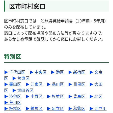
区市町村窓口
区市町村窓口では一般旅券発給申請書（10年用・5年用）
のみを配布しています。
窓口によって配布場所や配布方法等が異なりますので、
あらかじめ電話で確認してから窓口にお越しください。
特別区
▶ 千代田区
▶ 中央区
▶ 港区
▶ 新宿区
▶ 文京
区
▶ 台東区
▶ 墨田区
▶ 江東区
▶ 品川区
▶ 目黒区
▶ 大田
区
▶ 世田谷区
▶ 渋谷区
▶ 中野区
▶ 杉並区
▶ 豊島区
▶ 北区
▶ 荒川区
▶ 板橋区
▶ 練馬区
▶ 足立区
▶ 葛飾区
▶ 江戸川