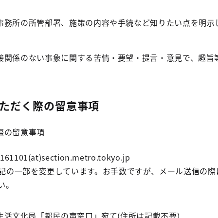
事務所の所管部署、施策の内容や手続など知りたい点を明示
接関係のない事象に関する苦情・要望・提言・意見で、趣旨
ただく際の留意事項
際の留意事項
(at)section.metro.tokyo.jp
記の一部を変更しています。お手数ですが、メール送信の際は(
い。
庁 生活文化局「都民の声窓口」宛て(住所は記載不要)