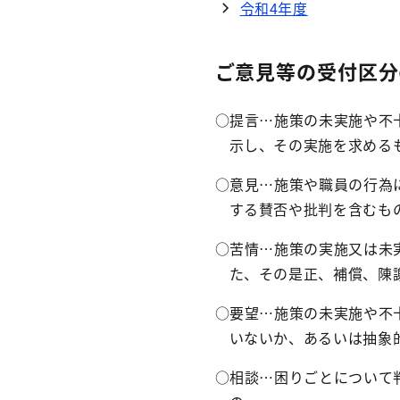
令和4年度
ご意見等の受付区分
○
提言…施策の未実施や不
示し、その実施を求める
○
意見…施策や職員の行為
する賛否や批判を含むも
○
苦情…施策の実施又は未
た、その是正、補償、陳
○
要望…施策の未実施や不
いないか、あるいは抽象
○
相談…困りごとについて