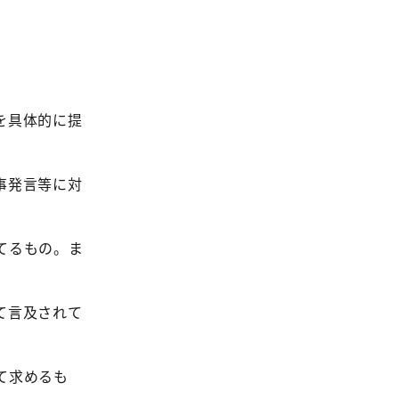
を具体的に提
事発言等に対
てるもの。ま
て言及されて
て求めるも