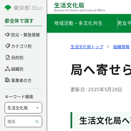
コンテンツにスキップ
都全体で探す
地域活動・多文化共生
男女
防災・緊急情報
カテゴリ別
生活文化局トップ
組織情報
目的別
局へ寄せ
組織別
事業者の方
更新日
2025年5月28日
キーワード検索
生活文化局へ