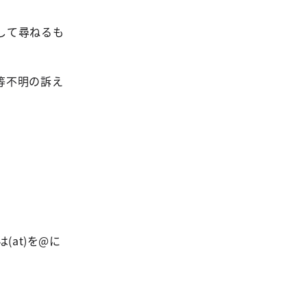
して尋ねるも
等不明の訴え
at)を@に