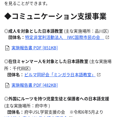
を見ることができます。
◆コミュニケーション支援事業
◎
成人を対象とした日本語教室
(主な実施場所：品川区)
団体名：
特定非営利活動法人 IWC国際市民の会
実施報告書
PDF [851KB]
◎
在住ミャンマー人を対象とした日本語教室
(主な実施場
所：千代田区)
団体名：
ビルマ同好会「ミンガラ日本語教室」
実施報告書
PDF [482KB]
◎
外国にルーツを持つ児童生徒と保護者への日本語支援
(主な実施場所：府中市 )
団体名：
府中JSL学習支援の会 ※令和6年5月より