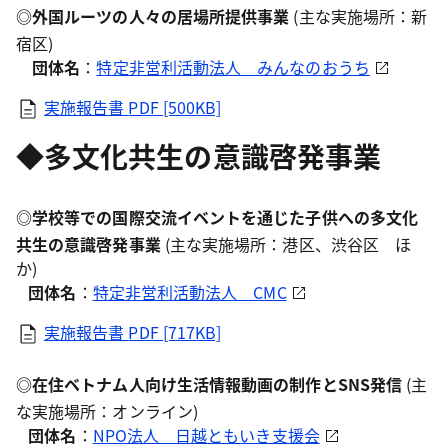
◎
外国ルーツの人々の居場所提供事業
(主な実施場所：新
宿区)
団体名
：
特定非営利活動法人 みんなのおうち
実施報告書
PDF [500KB]
◆多文化共生の意識啓発事業
◎
学校等での国際交流イベントを通じた子供への多文化
共生の意識啓発事業
(主な実施場所：港区、渋谷区 ほ
か)
団体名
：
特定非営利活動法人 CMC
実施報告書
PDF [717KB]
◎
在住ベトナム人向け生活情報動画の制作とSNS発信
(主
な実施場所：オンライン)
団体名
：
NPO法人 日越ともいき支援会