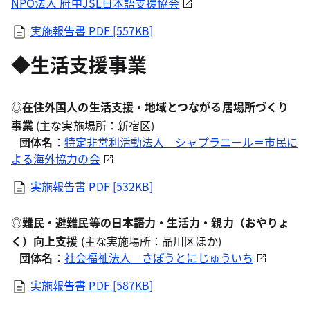
NPO法人 府中JSL日本語支援協会
実施報告書
PDF [557KB]
◆生活支援事業
◎
在住外国人の生活支援・地域とつながる居場所づくり
事業
(主な実施場所：新宿区)
団体名
：
特定非営利活動法人 シャプラニール＝市民に
よる海外協力の会
実施報告書
PDF [532KB]
◎
難民・避難民等の日本語力・生活力・親力（おやりょ
く）向上支援
(主な実施場所：品川区ほか)
団体名
：
社会福祉法人 さぽうとにじゅういち
実施報告書
PDF [587KB]