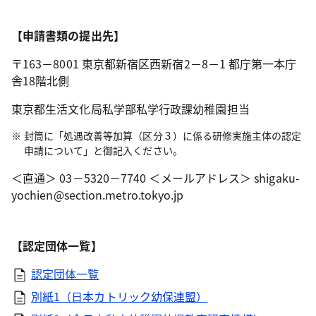
【申請書類の提出先】
〒163－8001 東京都新宿区西新宿2－8－1 都庁第一本庁
舎18階北側
東京都生活文化局私学部私学行政課幼稚園担当
封筒に「処遇改善等加算（区分３）に係る研修実施主体の認定
申請について」と御記入ください。
＜直通＞ 03－5320－7740 ＜メールアドレス＞ shigaku-
yochien@section.metro.tokyo.jp
【認定団体一覧】
認定団体一覧
別紙1（日本カトリック幼保連盟）