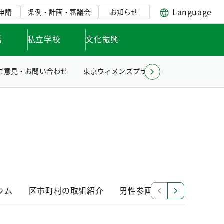
Language
申請
条例・計画・審議会
お知らせ
活
私立学校
文化振興
ご意見・お問い合わせ
東京ウィメンズプラザとは
ラム
区市町村の取組紹介
男性参画
その他