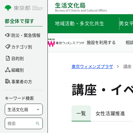
コンテンツにスキップ
都全体で探す
地域活動・多文化共生
男女
防災・緊急情報
施設を利用する
相
カテゴリ別
目的別
東京ウィメンズプラザ
講座
組織別
事業者の方
講座・イ
キーワード検索
一覧
女性活躍推進