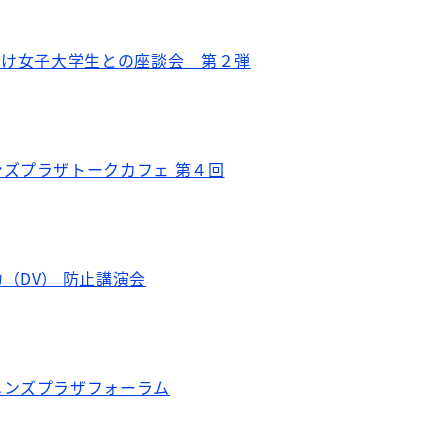
向け女子大学生との座談会 第２弾
ズプラザトークカフェ 第４回
（DV） 防止講演会
メンズプラザフォーラム