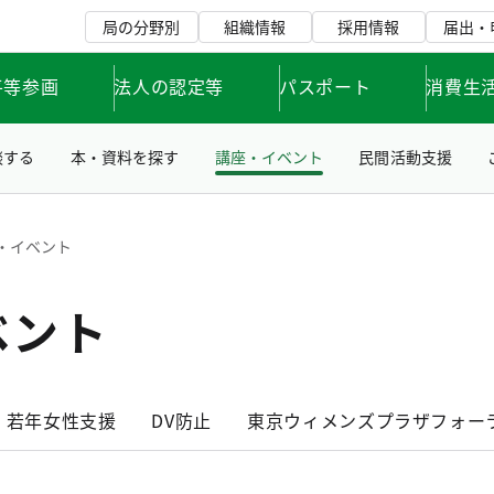
局の分野別
組織情報
採用情報
届出・
平等参画
法人の認定等
パスポート
消費生
談する
本・資料を探す
講座・イベント
民間活動支援
・イベント
ベント
若年女性支援
DV防止
東京ウィメンズプラザフォー