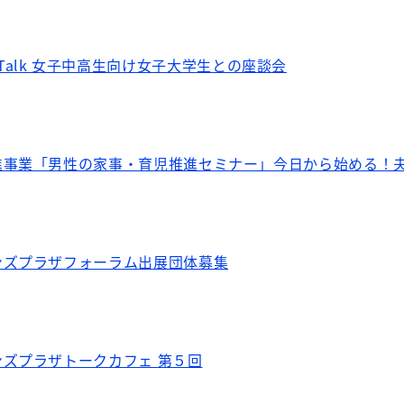
rls Talk 女子中高生向け女子大学生との座談会
進事業「男性の家事・育児推進セミナー」今日から始める！夫
ンズプラザフォーラム出展団体募集
ズプラザトークカフェ 第５回