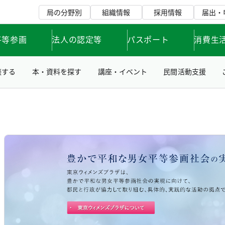
局の分野別
組織情報
採用情報
届出・
平等参画
法人の認定等
パスポート
消費生
談する
本・資料を探す
講座・イベント
民間活動支援