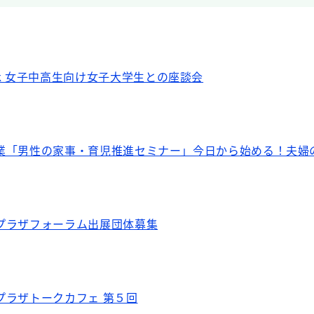
s Talk 女子中高生向け女子大学生との座談会
業「男性の家事・育児推進セミナー」今日から始める！夫婦
プラザフォーラム出展団体募集
プラザトークカフェ 第５回