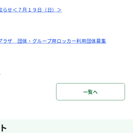
知らせ＜７月１９日（日）＞
プラザ 団体・グループ用ロッカー利用団体募集
せ
一覧へ
ト