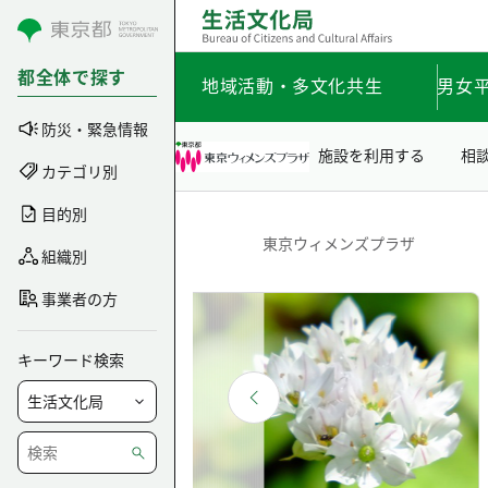
コンテンツにスキップ
都全体で探す
地域活動・多文化共生
男女
防災・緊急情報
施設を利用する
相
カテゴリ別
目的別
東京ウィメンズプラザ
組織別
事業者の方
キーワード検索