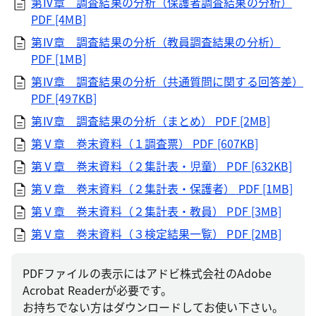
第Ⅳ章＿調査結果の分析（保護者調査結果の分析）
PDF [4MB]
第Ⅳ章＿調査結果の分析（教員調査結果の分析）
PDF [1MB]
第Ⅳ章＿調査結果の分析（共通質問に関する回答差）
PDF [497KB]
第Ⅳ章＿調査結果の分析（まとめ）
PDF [2MB]
第Ⅴ章＿巻末資料（１調査票）
PDF [607KB]
第Ⅴ章＿巻末資料（２集計表・児童）
PDF [632KB]
第Ⅴ章＿巻末資料（２集計表・保護者）
PDF [1MB]
第Ⅴ章＿巻末資料（２集計表・教員）
PDF [3MB]
第Ⅴ章＿巻末資料（３検定結果一覧）
PDF [2MB]
PDFファイルの表示にはアドビ株式会社のAdobe
Acrobat Readerが必要です。
お持ちでない方はダウンロードしてお使い下さい。