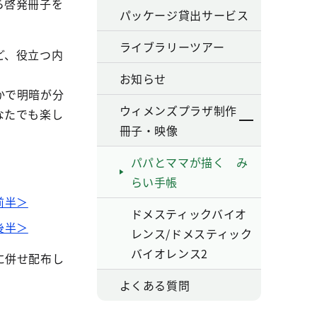
ら啓発冊子を
パッケージ貸出サービス
ライブラリーツアー
ど、役立つ内
お知らせ
かで明暗が分
ウィメンズプラザ制作
なたでも楽し
冊子・映像
パパとママが描く み
らい手帳
前半＞
ドメスティックバイオ
後半＞
レンス/ドメスティック
バイオレンス2
に併せ配布し
よくある質問