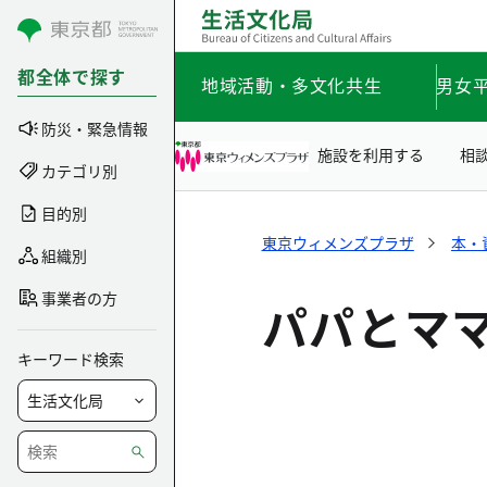
コンテンツにスキップ
都全体で探す
地域活動・多文化共生
男女
防災・緊急情報
施設を利用する
相
カテゴリ別
目的別
東京ウィメンズプラザ
本・
組織別
事業者の方
パパとマ
キーワード検索