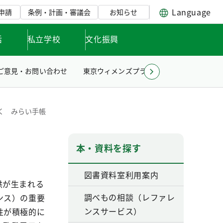
Language
申請
条例・計画・審議会
お知らせ
活
私立学校
文化振興
ご意見・お問い合わせ
東京ウィメンズプラザとは
く みらい手帳
本・資料を探す
図書資料室利用案内
供が生まれる
調べもの相談（レファレ
ンス）の重要
ンスサービス）
性が積極的に