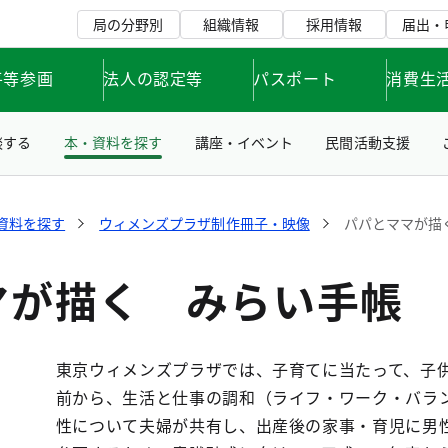
局の分野別
組織情報
採用情報
届出・
平等参画
法人の認定等
パスポート
消費生
談する
本・資料を探す
講座・イベント
民間活動支援
資料を探す
ウィメンズプラザ制作冊子・映像
パパとママが描
マが描く みらい手帳
東京ウィメンズプラザでは、子育てに当たって、子
前から、生活と仕事の調和（ライフ・ワーク・バラ
性について夫婦が共有し、出産後の家事・育児に男