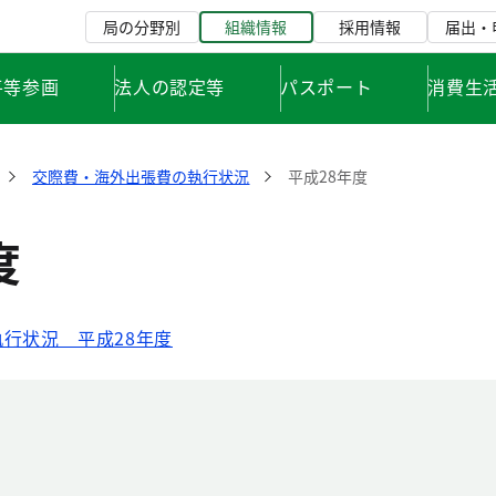
局の分野別
組織情報
採用情報
届出・
平等参画
法人の認定等
パスポート
消費生
交際費・海外出張費の執行状況
平成28年度
度
行状況 平成28年度