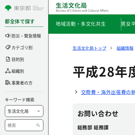
コンテンツにスキップ
都全体で探す
地域活動・多文化共生
男女
防災・緊急情報
カテゴリ別
生活文化局トップ
組織情報
目的別
平成28年
組織別
事業者の方
交際費・海外出張費の執
キーワード検索
お問い合わせ
総務部 総務課