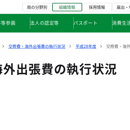
局の分野別
組織情報
採用情報
届出・
平等参画
法人の認定等
パスポート
消費生
交際費・海外出張費の執行状況
平成28年度
交際費・海外
海外出張費の執行状況 