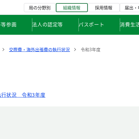
局の分野別
組織情報
採用情報
届出・
平等参画
法人の認定等
パスポート
消費生
交際費・海外出張費の執行状況
令和3年度
行状況 令和3年度