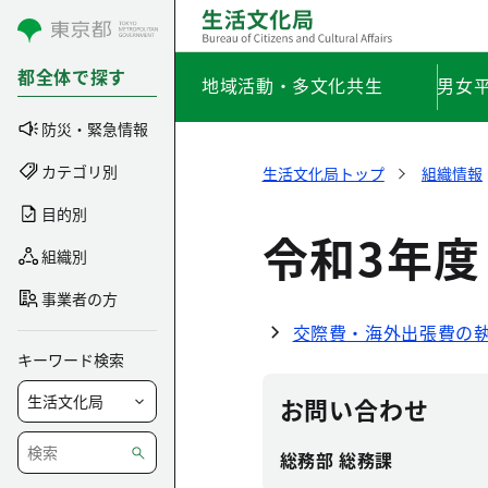
コンテンツにスキップ
都全体で探す
地域活動・多文化共生
男女
防災・緊急情報
カテゴリ別
生活文化局トップ
組織情報
目的別
令和3年度
組織別
事業者の方
交際費・海外出張費の執
キーワード検索
お問い合わせ
総務部 総務課