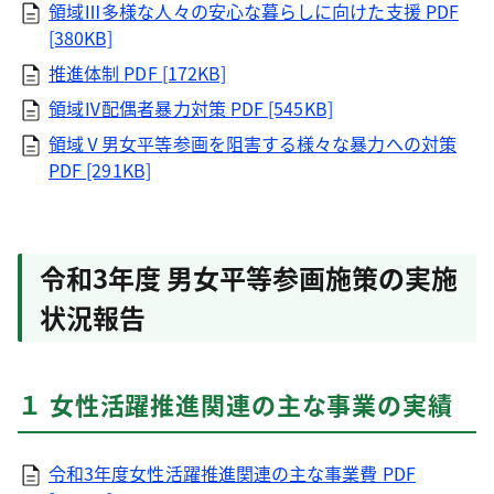
領域Ⅲ多様な人々の安心な暮らしに向けた支援
PDF
[380KB]
推進体制
PDF [172KB]
領域Ⅳ配偶者暴力対策
PDF [545KB]
領域Ⅴ男女平等参画を阻害する様々な暴力への対策
PDF [291KB]
令和3年度 男女平等参画施策の実施
状況報告
１ 女性活躍推進関連の主な事業の実績
令和3年度女性活躍推進関連の主な事業費
PDF