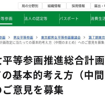
局の分野別
組織情報
採用情報
届出・
平等参画
法人の認定等
パスポート
消費生
参画
男女平等参画
東京都男女平等参画審議会
第７期東
計画改定に当たっての基本的考え方（中間のまとめ）へのご意見を募集
女平等参画推進総合計画
ての基本的考え方（中間
のご意見を募集