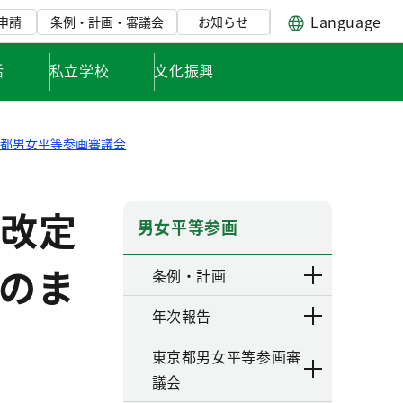
Language
申請
条例・計画・審議会
お知らせ
活
私立学校
文化振興
京都男女平等参画審議会
改定
男女平等参画
のま
条例・計画
年次報告
東京都男女平等参画審
議会