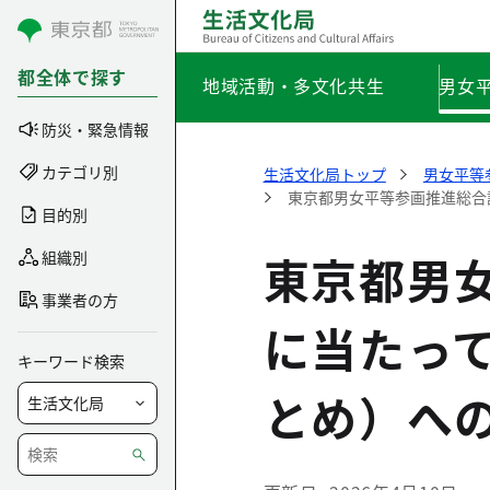
コンテンツにスキップ
都全体で探す
地域活動・多文化共生
男女
防災・緊急情報
カテゴリ別
生活文化局トップ
男女平等
東京都男女平等参画推進総合
目的別
東京都男
組織別
事業者の方
に当たっ
キーワード検索
とめ）へ