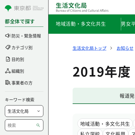
コンテンツにスキップ
都全体で探す
地域活動・多文化共生
男女
防災・緊急情報
カテゴリ別
生活文化局トップ
お知らせ
目的別
2019年度
組織別
事業者の方
報道発
キーワード検索
地域活動・多文化共生
私立学校
文化振興