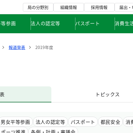
局の分野別
組織情報
採用情報
届出・
平等参画
法人の認定等
パスポート
消費生
報道発表
2019年度
表
トピックス
男女平等参画
法人の認定等
パスポート
都民安全
消
スポーツ推進
条例・計画・審議会