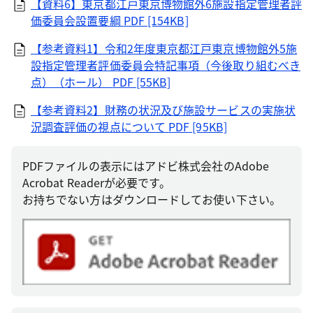
【資料6】東京都江戸東京博物館外6施設指定管理者評
価委員会設置要綱
PDF [154KB]
【参考資料1】令和2年度東京都江戸東京博物館外5施
設指定管理者評価委員会特記事項（今後取り組むべき
点）（ホール）
PDF [55KB]
【参考資料2】財務の状況及び施設サービスの実施状
況調査評価の視点について
PDF [95KB]
PDFファイルの表示にはアドビ株式会社のAdobe
Acrobat Readerが必要です。
お持ちでない方はダウンロードしてお使い下さい。