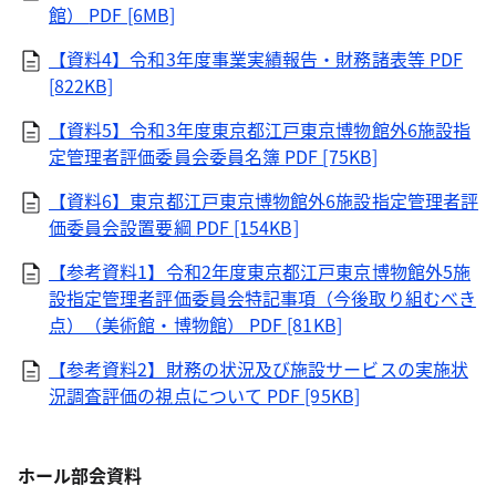
館）
PDF [6MB]
【資料4】令和3年度事業実績報告・財務諸表等
PDF
[822KB]
【資料5】令和3年度東京都江戸東京博物館外6施設指
定管理者評価委員会委員名簿
PDF [75KB]
【資料6】東京都江戸東京博物館外6施設指定管理者評
価委員会設置要綱
PDF [154KB]
【参考資料1】令和2年度東京都江戸東京博物館外5施
設指定管理者評価委員会特記事項（今後取り組むべき
点）（美術館・博物館）
PDF [81KB]
【参考資料2】財務の状況及び施設サービスの実施状
況調査評価の視点について
PDF [95KB]
ホール部会資料