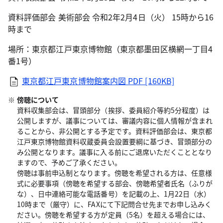
資料評価部会 美術部会 令和2年2月4日（火） 15時から16
時まで
場所：東京都江戸東京博物館（東京都墨田区横網一丁目4
番1号）
東京都江戸東京博物館案内図
PDF [160KB]
傍聴について
資料収集部会は、冒頭部分（挨拶、委員紹介等約5分程度）は
公開しますが、議事については、審議内容に個人情報が含まれ
ることから、非公開とする予定です。資料評価部会は、東京都
江戸東京博物館資料収蔵委員会設置要綱に基づき、冒頭部分の
み公開となります。議事に入る前にご退席いただくこととなり
ますので、予めご了承ください。
傍聴は事前申込制となります。傍聴を希望される方は、任意様
式に必要事項（傍聴を希望する部会、傍聴希望者氏名（ふりが
な）、日中連絡可能な電話番号）を記載の上、1月22日（水）
10時まで（厳守）に、FAXにて下記問合せ先までお申し込みく
ださい。傍聴を希望する方が定員（5名）を超える場合には、