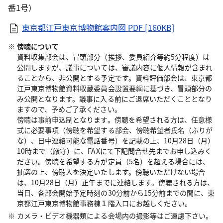
番1号）
東京都江戸東京博物館案内図
PDF [160KB]
傍聴について
資料収集部会は、冒頭部分（挨拶、委員紹介等約5分程度）は
公開しますが、議事については、審議内容に個人情報が含まれ
ることから、非公開とする予定です。資料評価部会は、東京都
江戸東京博物館資料収蔵委員会設置要綱に基づき、冒頭部分の
み公開となります。議事に入る前にご退席いただくこととなり
ますので、予めご了承ください。
傍聴は事前申込制となります。傍聴を希望される方は、任意様
式に必要事項（傍聴を希望する部会、傍聴希望者氏名（ふりが
な）、日中連絡可能な電話番号）を記載の上、10月28日（月）
10時まで（厳守）に、FAXにて下記問合せ先までお申し込みく
ださい。傍聴を希望する方が定員（5名）を超える場合には、
抽選の上、傍聴人を決定いたします。傍聴いただけない場合
は、10月28日（月）正午までに連絡します。傍聴される方は、
当日、各部会開始予定時刻の30分前から15分前までの間に、東
京都江戸東京博物館事務棟１階入口にお越しください。
カメラ・ビデオ機器類による会場内の撮影等はご遠慮下さい。