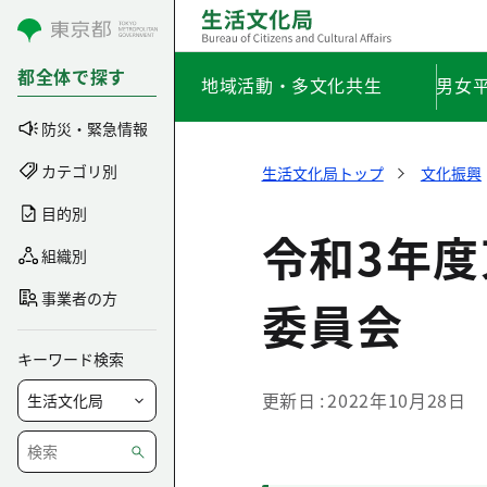
コンテンツにスキップ
都全体で探す
地域活動・多文化共生
男女
防災・緊急情報
カテゴリ別
生活文化局トップ
文化振興
目的別
令和3年
組織別
事業者の方
委員会
キーワード検索
更新日
2022年10月28日