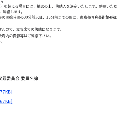
い。
名）を超える場合には、抽選の上、傍聴人を決定いたします。傍聴いた
でに連絡します。
の開始時間の30分前以降、15分前までの間に、東京都写真美術館4階
せんので、立ち席での傍聴になります。
会場内の撮影等はご遠慮下さい。
い。
収蔵委員会 委員名簿
[77KB]
[67KB]