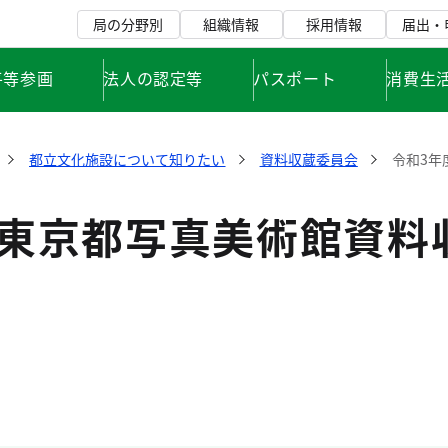
局の分野別
組織情報
採用情報
届出・
平等参画
法人の認定等
パスポート
消費生
都立文化施設について知りたい
資料収蔵委員会
令和3年
度東京都写真美術館資料