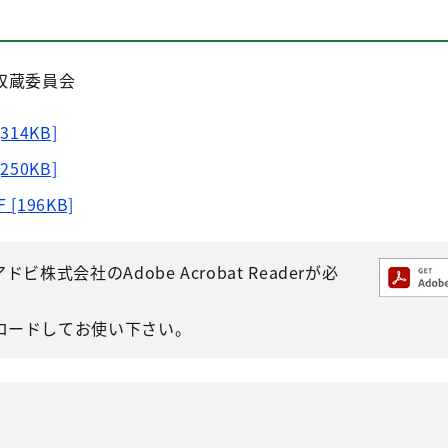
収蔵委員会
[314KB]
[250KB]
F [196KB]
株式会社のAdobe Acrobat Readerが必
ロードしてお使い下さい。