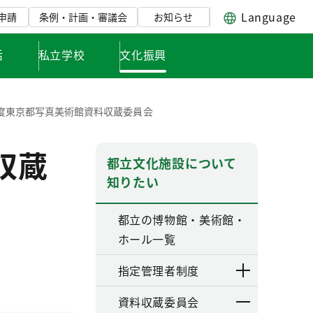
Language
申請
条例・計画・審議会
お知らせ
活
私立学校
文化振興
度東京都写真美術館資料収蔵委員会
収蔵
都立文化施設について
知りたい
都立の博物館・美術館・
ホール一覧
指定管理者制度
資料収蔵委員会