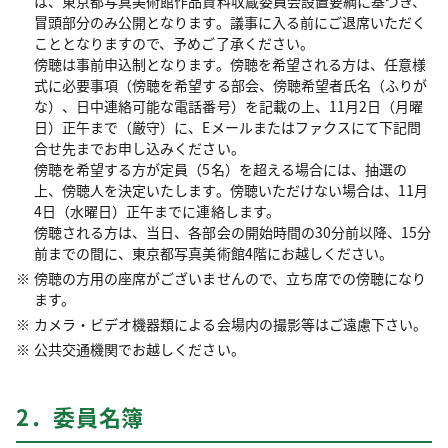
は、東京都写真美術館作品資料収蔵委員会設置要綱に基づき、
冒頭部分のみ公開となります。議事に入る前にご退席いただく
こととなりますので、予めご了承ください。
傍聴は事前申込制となります。傍聴を希望される方は、任意様
式に必要事項（傍聴を希望する部会、傍聴希望者氏名（ふりが
な）、日中連絡可能な電話番号）を記載の上、11月2日（月曜
日）正午まで（厳守）に、Eメールまたはファクスにて下記問
合せ先までお申し込みください。
傍聴を希望する方が定員（5名）を超える場合には、抽選の
上、傍聴人を決定いたします。傍聴いただけない場合は、11月
4日（水曜日）正午までに連絡します。
傍聴される方は、当日、各部会の開始時間の30分前以降、15分
前までの間に、東京都写真美術館4階にお越しください。
傍聴の方用の座席がございませんので、立ち席での傍聴になり
ます。
カメラ・ビデオ機器類による会場内の撮影等はご遠慮下さい。
公共交通機関でお越しください。
2．委員名簿