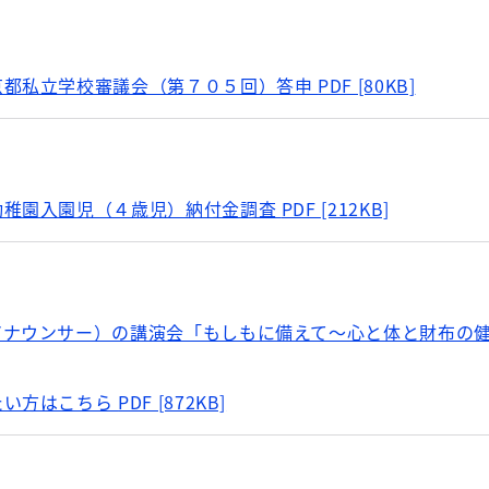
京都私立学校審議会（第７０５回）答申
PDF [80KB]
幼稚園入園児（４歳児）納付金調査
PDF [212KB]
アナウンサー）の講演会「もしもに備えて～心と体と財布の
たい方はこちら
PDF [872KB]