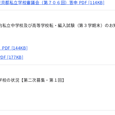
東京都私立学校審議会（第７０６回）答申
PDF [114KB]
内私立中学校及び高等学校転・編入試験（第３学期末）のお
）
PDF [144KB]
PDF [177KB]
学校の状況【第二次募集・第１回】