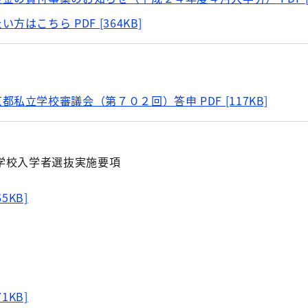
たい方はこちら
PDF [364KB]
京都私立学校審議会（第７０２回）答申
PDF [117KB]
学校入学者選抜実施要項
65KB]
71KB]