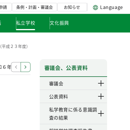
Language
申請
条例・計画・審議会
お知らせ
活
私立学校
文化振興
（平成２３年度）
和６年度）
２０２３年度（令和５年度）
２０２２年
審議会、公表資料
審議会
公表資料
私学教育に係る意識調
査の結果