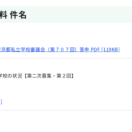
料 件名
東京都私立学校審議会（第７０７回）答申
PDF [119KB]
学校の状況【第二次募集・第２回】
]