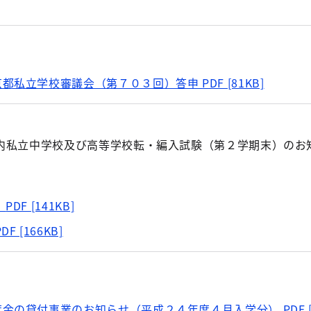
京都私立学校審議会（第７０３回）答申
PDF [81KB]
内私立中学校及び高等学校転・編入試験（第２学期末）のお
）
PDF [141KB]
PDF [166KB]
度金の貸付事業のお知らせ（平成２４年度４月入学分）
PDF 