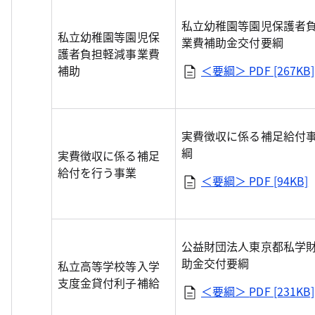
私立幼稚園等園児保護者
私立幼稚園等園児保
業費補助金交付要綱
護者負担軽減事業費
補助
＜要綱＞
PDF [267KB]
実費徴収に係る補足給付
綱
実費徴収に係る補足
給付を行う事業
＜要綱＞
PDF [94KB]
公益財団法人東京都私学
助金交付要綱
私立高等学校等入学
支度金貸付利子補給
＜要綱＞
PDF [231KB]