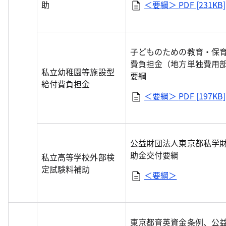
助
＜要綱＞
PDF [231KB]
子どものための教育・保
費負担金（地方単独費用
私立幼稚園等施設型
要綱
給付費負担金
＜要綱＞
PDF [197KB]
公益財団法人東京都私学
助金交付要綱
私立高等学校外部検
定試験料補助
＜要綱＞
東京都育英資金条例、公