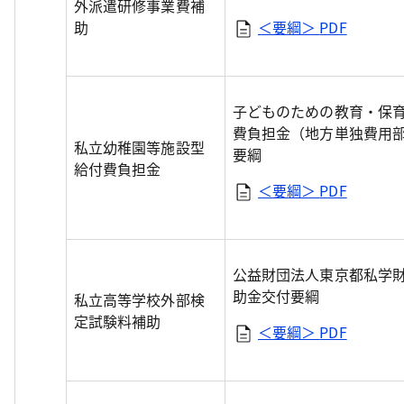
外派遣研修事業費補
助
＜要綱＞
PDF
子どものための教育・保
費負担金（地方単独費用
私立幼稚園等施設型
要綱
給付費負担金
＜要綱＞
PDF
公益財団法人東京都私学
助金交付要綱
私立高等学校外部検
定試験料補助
＜要綱＞
PDF