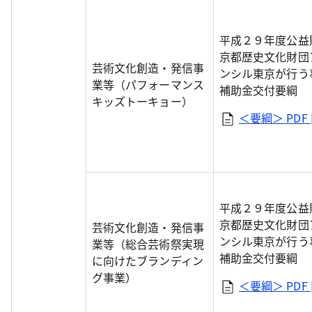
平成２９年度公益
京都歴史文化財団
芸術文化創造・発信事
ンシル東京が行う
業等（パフォーマンス
補助金交付要綱
キッズトーキョー）
＜要綱＞
PDF 
平成２９年度公益
京都歴史文化財団
芸術文化創造・発信事
ンシル東京が行う
業等（総合芸術祭実現
補助金交付要綱
に向けたブランディン
グ事業）
＜要綱＞
PDF 