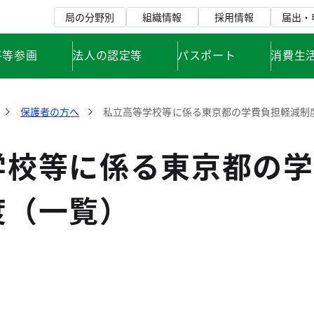
局の分野別
組織情報
採用情報
届出・
平等参画
法人の認定等
パスポート
消費生
保護者の方へ
私立高等学校等に係る東京都の学費負担軽減制
学校等に係る東京都の学
度（一覧）