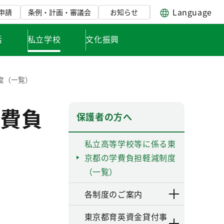
Language
申請
条例・計画・審議会
お知らせ
活
私立学校
文化振興
度（一覧）
費負
保護者の方へ
私立高等学校等に係る東
京都の学費負担軽減制度
（一覧）
各制度のご案内
東京都育英資金貸付事