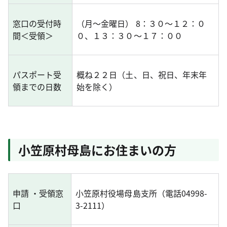
窓口の受付時
（月～金曜日） 8：３０～１２：０
間＜受領＞
０、１３：３０～１７：００
パスポート受
概ね２２日（土、日、祝日、年末年
領までの日数
始を除く）
小笠原村母島にお住まいの方
申請 ・受領窓
小笠原村役場母島支所（電話04998-
口
3-2111）