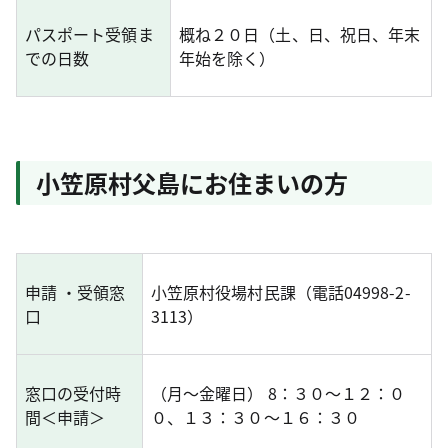
パスポート受領ま
概ね２０日（土、日、祝日、年末
での日数
年始を除く）
小笠原村父島にお住まいの方
申請 ・受領窓
小笠原村役場村民課（電話04998-2-
口
3113）
窓口の受付時
（月～金曜日） 8：３０～１２：０
間＜申請＞
０、１３：３０～１６：３０