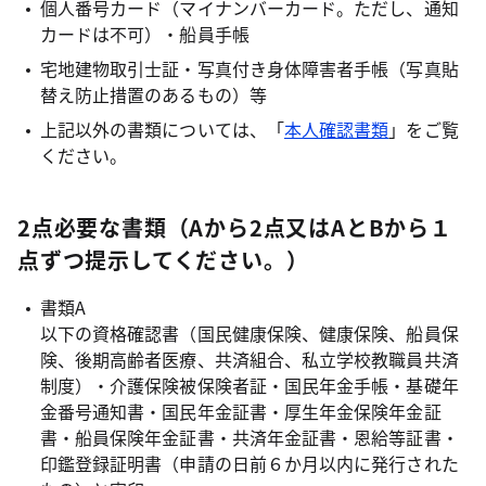
個人番号カード（マイナンバーカード。ただし、通知
カードは不可）・船員手帳
宅地建物取引士証・写真付き身体障害者手帳（写真貼
替え防止措置のあるもの）等
上記以外の書類については、「
本人確認書類
」をご覧
ください。
2点必要な書類（Aから2点又はAとBから１
点ずつ提示してください。）
書類A
以下の資格確認書（国民健康保険、健康保険、船員保
険、後期高齢者医療、共済組合、私立学校教職員共済
制度）・介護保険被保険者証・国民年金手帳・基礎年
金番号通知書・国民年金証書・厚生年金保険年金証
書・船員保険年金証書・共済年金証書・恩給等証書・
印鑑登録証明書（申請の日前６か月以内に発行された