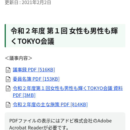
更新日
2021年2月2日
令和２年度 第１回 女性も男性も輝
くTOKYO会議
＜議事内容＞
議事録
PDF [516KB]
委員名簿
PDF [153KB]
令和２年度第１回女性も男性も輝くTOKYO会議 資料
PDF [3MB]
令和２年度の主な施策
PDF [814KB]
PDFファイルの表示にはアドビ株式会社のAdobe
Acrobat Readerが必要です。