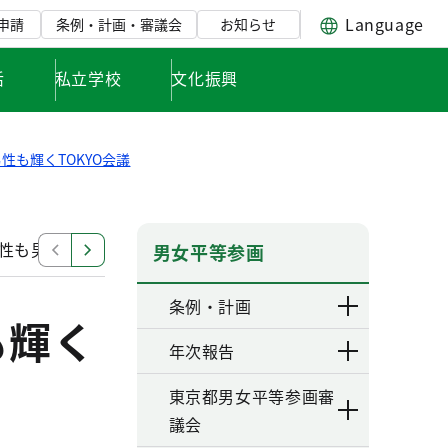
Language
申請
条例・計画・審議会
お知らせ
活
私立学校
文化振興
性も輝くTOKYO会議
性も男性も輝くTOKYO会議
平成30年度 第２回 女性も
男女平等参画
条例・計画
も輝く
年次報告
東京都男女平等参画審
議会