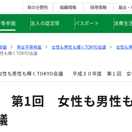
局の分野別
組織情報
採用情報
届出・
平等参画
法人の認定等
パスポート
消費生
参画
男女平等参画
女性も男性も輝くTOKYO会議
女性も男
性も輝くTOKYO会議
性も男性も輝くTOKYO会議
平成３０年度 第１回 女
度 第1回 女性も男性
議