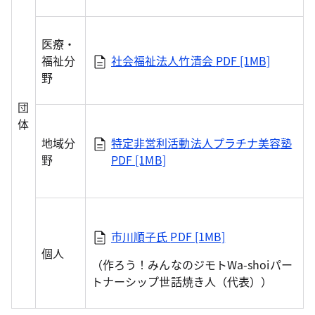
医療・
福祉分
社会福祉法人竹清会
PDF [1MB]
野
団
体
地域分
特定非営利活動法人プラチナ美容塾
野
PDF [1MB]
市川順子氏
PDF [1MB]
個人
（作ろう！みんなのジモトWa-shoiパー
トナーシップ世話焼き人（代表））