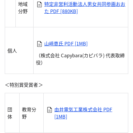
地域
特定非営利活動法人男女共同参画おお
分野
た
PDF [880KB]
山﨑恵氏
PDF [1MB]
個人
（株式会社 Capybara(カピバラ) 代表取締
役）
＜特別賞受賞者＞
団
教育分
由井電気工業株式会社
PDF
体
野
[1MB]