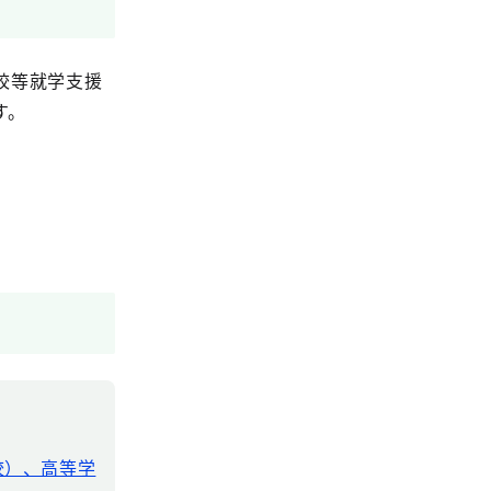
校等就学支援
す。
校）、高等学