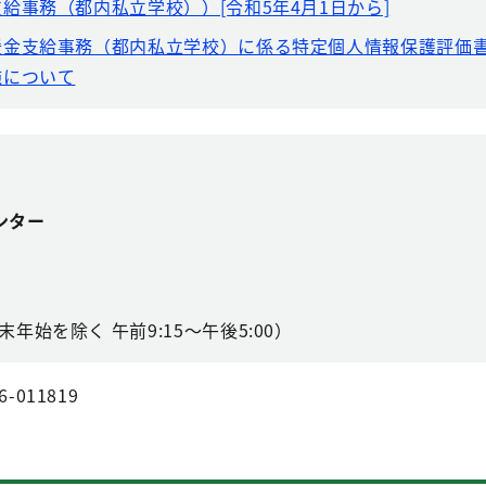
給事務（都内私立学校））[令和5年4月1日から]
援金支給事務（都内私立学校）に係る特定個人情報保護評価
施について
ンター
年始を除く 午前9:15～午後5:00）
6-011819