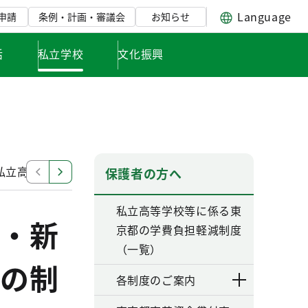
Language
申請
条例・計画・審議会
お知らせ
活
私立学校
文化振興
私立高等学校等授業料軽減助成金（都の制度）
私立都認
保護者の方へ
私立高等学校等に係る東
・新
京都の学費負担軽減制度
（一覧）
の制
各制度のご案内