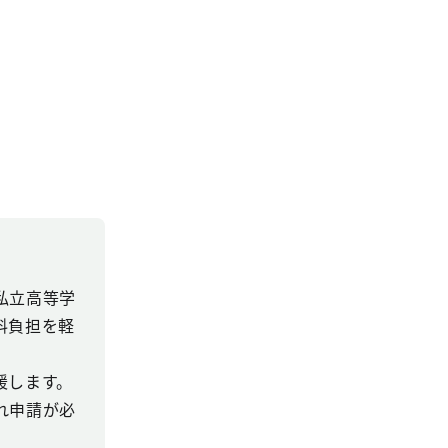
私立高等学
料負担を軽
援します。
れ申請が必