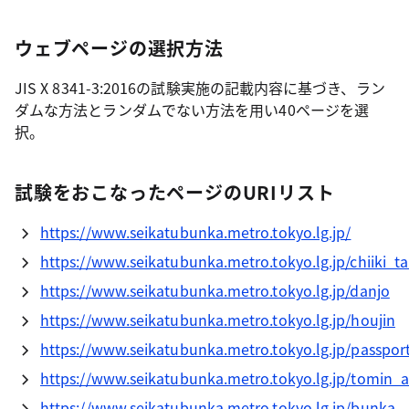
ウェブページの選択方法
JIS X 8341-3:2016の試験実施の記載内容に基づき、ラン
ダムな方法とランダムでない方法を用い40ページを選
択。
試験をおこなったページのURIリスト
https://www.seikatubunka.metro.tokyo.lg.jp/
https://www.seikatubunka.metro.tokyo.lg.jp/chiiki_
https://www.seikatubunka.metro.tokyo.lg.jp/danjo
https://www.seikatubunka.metro.tokyo.lg.jp/houjin
https://www.seikatubunka.metro.tokyo.lg.jp/passpor
https://www.seikatubunka.metro.tokyo.lg.jp/tomin_
https://www.seikatubunka.metro.tokyo.lg.jp/bunka