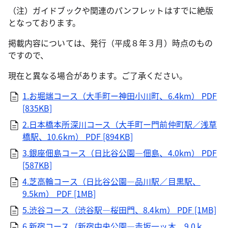
（注）ガイドブックや関連のパンフレットはすでに絶版
となっております。
掲載内容については、発行（平成８年３月）時点のもの
ですので、
現在と異なる場合があります。ご了承ください。
1.お堀端コース（大手町ー神田小川町、6.4km）
PDF
[835KB]
2.日本橋本所深川コース（大手町ー門前仲町駅／浅草
橋駅、10.6km）
PDF [894KB]
3.銀座佃島コース（日比谷公園―佃島、4.0km）
PDF
[587KB]
4.芝高輪コース（日比谷公園―品川駅／目黒駅、
9.5km）
PDF [1MB]
5.渋谷コース（渋谷駅―桜田門、8.4km）
PDF [1MB]
6.新宿コース（新宿中央公園―赤坂一ッ木、9.0ｋ