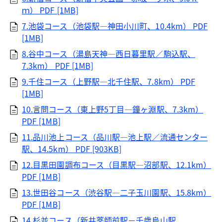
ｍ）
PDF [1MB]
7.池袋コース（池袋駅―神田小川町、10.4km）
PDF
[1MB]
8.谷中コース（湯島天神―西日暮里駅／駒込駅、
7.3km）
PDF [1MB]
9.千住コース（上野駅―北千住駅、7.8km）
PDF
[1MB]
10.言問コース（東上野5丁目―鐘ヶ淵駅、7.3km）
PDF [1MB]
11.品川池上コース（品川駅―池上駅／流通センター
駅、14.5km）
PDF [903KB]
12.目黒田園調布コース（目黒駅―沼部駅、12.1km）
PDF [1MB]
13.世田谷コース（渋谷駅―二子玉川園駅、15.8km）
PDF [1MB]
14.杉並コース（新井薬師前駅－千歳烏山駅、