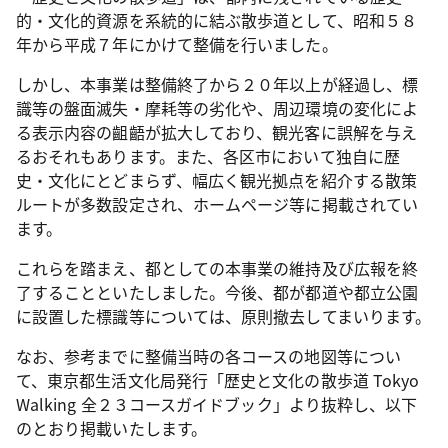
的・文化的資源を系統的に結ぶ散歩道として、昭和５８
年から平成７年にかけて整備を行いました。
しかし、本事業は整備終了から２０年以上が経過し、標
識等の盤面滅失・摩耗等の劣化や、周辺環境の変化によ
る表示内容の齟齬が拡大しており、観光客に誤解を与え
るおそれもあります。また、各区市において独自に歴
史・文化にとどまらず、幅広く観光拠点を紹介する散策
ルートが多数設定され、ホームページ等に掲載されてい
ます。
これらを踏まえ、都としての本事業の維持及び広報を終
了することといたしました。今後、都が都道や都立公園
に設置した標識等については、原則撤去してまいります。
なお、参考までに整備当時の各コースの地図等につい
て、東京都生活文化局発行「歴史と文化の散歩道 Tokyo
Walking 全２３コースガイドブック」より抜粋し、以下
のとおり掲載いたします。