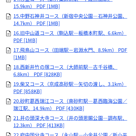
15.9km）
PDF [1MB]
15.中野石神井コース（新宿中央公園―石神井公園、
14.7km）
PDF [1MB]
16.旧中山道コース（駒込駅―板橋本町駅、6.6km）
PDF [1MB]
17.飛鳥山コース（田端駅－岩淵水門、8.9km）
PDF
[1MB]
18.西新井竹の塚コース（大師前駅―古千谷橋、
6.8km）
PDF [828KB]
19.柴又コース（京成高砂駅―矢切の渡し、3.1km）
PDF [858KB]
20.砂町葛西瑞江コース（南砂町駅―葛西臨海公園／
瑞江駅、14.9km）
PDF [430KB]
21.井の頭深大寺コース（井の頭恩賜公園―調布駅、
12.3km）
PDF [413KB]
22.府中国分寺コース（永山駅―小金井公園／新小平