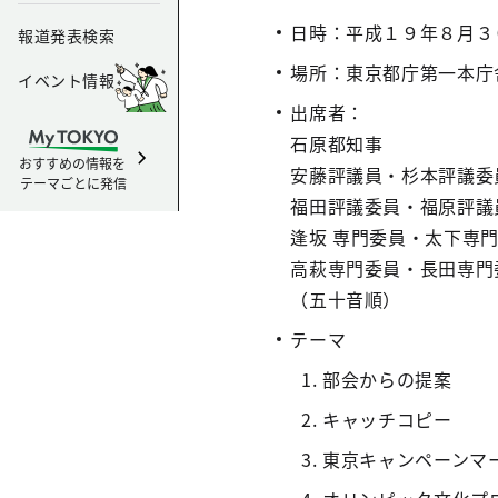
日時：平成１９年８月３
報道発表検索
場所：東京都庁第一本庁
イベント情報
出席者：
石原都知事
おすすめの情報を
安藤評議員・杉本評議委
テーマごとに発信
福田評議委員・福原評議
逢坂
専門委員・太下専
高萩専門委員・長田専門
（五十音順）
テーマ
部会からの提案
キャッチコピー
東京キャンペーンマ