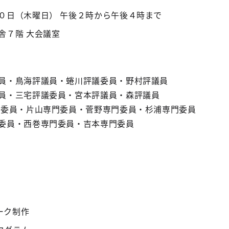
０日（木曜日） 午後２時から午後４時まで
舎７階 大会議室
員・鳥海評議員・蜷川評議委員・野村評議員
員・三宅評議委員・宮本評議員・森評議員
門委員・片山専門委員・菅野専門委員・杉浦専門委員
委員・西巻専門委員・吉本専門委員
ーク制作