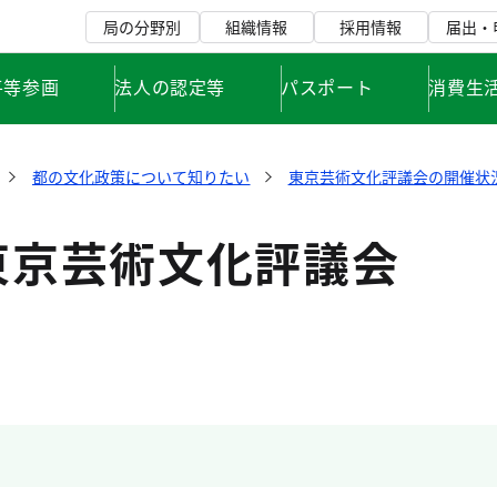
局の分野別
組織情報
採用情報
届出・
平等参画
法人の認定等
パスポート
消費生
都の文化政策について知りたい
東京芸術文化評議会の開催状
東京芸術文化評議会