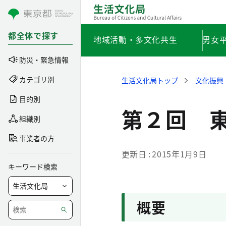
コンテンツにスキップ
都全体で探す
地域活動・多文化共生
男女
防災・緊急情報
カテゴリ別
生活文化局トップ
文化振興
目的別
第２回 
組織別
事業者の方
更新日
2015年1月9日
キーワード検索
概要