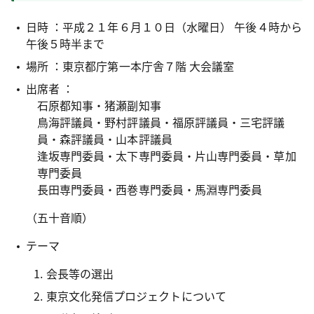
日時 ：平成２１年６月１０日（水曜日） 午後４時から
午後５時半まで
場所 ：東京都庁第一本庁舎７階 大会議室
出席者 ：
石原都知事・猪瀬副知事
鳥海評議員・野村評議員・福原評議員・三宅評議
員・森評議員・山本評議員
逢坂
専門委員・太下専門委員・片山専門委員・草加
専門委員
長田専門委員・西巻専門委員・馬淵専門委員
（五十音順）
テーマ
会長等の選出
東京文化発信プロジェクトについて