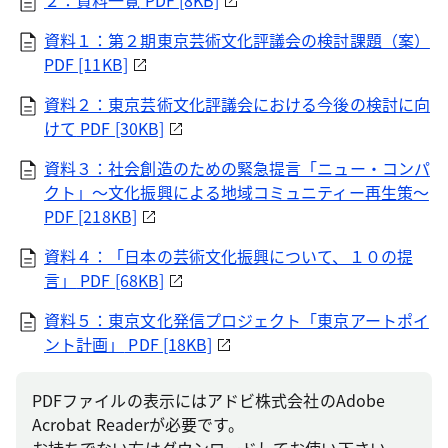
２：資料一覧
PDF [8KB]
資料１：第２期東京芸術文化評議会の検討課題（案）
PDF [11KB]
資料２：東京芸術文化評議会における今後の検討に向
けて
PDF [30KB]
資料３：社会創造のための緊急提言「ニュー・コンパ
クト」～文化振興による地域コミュニティー再生策～
PDF [218KB]
資料４：「日本の芸術文化振興について、１０の提
言」
PDF [68KB]
資料５：東京文化発信プロジェクト「東京アートポイ
ント計画」
PDF [18KB]
PDFファイルの表示にはアドビ株式会社のAdobe
Acrobat Readerが必要です。