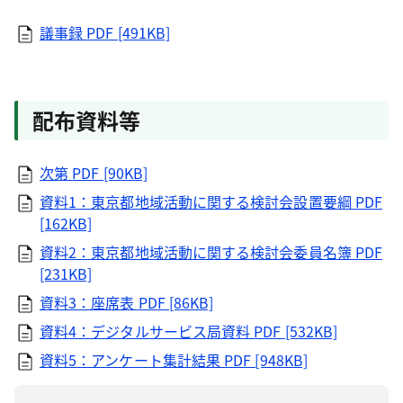
議事録
PDF [491KB]
配布資料等
次第
PDF [90KB]
資料1：東京都地域活動に関する検討会設置要綱
PDF
[162KB]
資料2：東京都地域活動に関する検討会委員名簿
PDF
[231KB]
資料3：座席表
PDF [86KB]
資料4：デジタルサービス局資料
PDF [532KB]
資料5：アンケート集計結果
PDF [948KB]