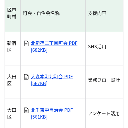
区市
町会・自治会名称
支援内容
町村
新宿
北新宿二丁目町会
PDF
SNS活用
区
[682KB]
大田
大森本町北町会
PDF
業務フロー設計
区
[567KB]
大田
北千束中自治会
PDF
アンケート活用
区
[561KB]