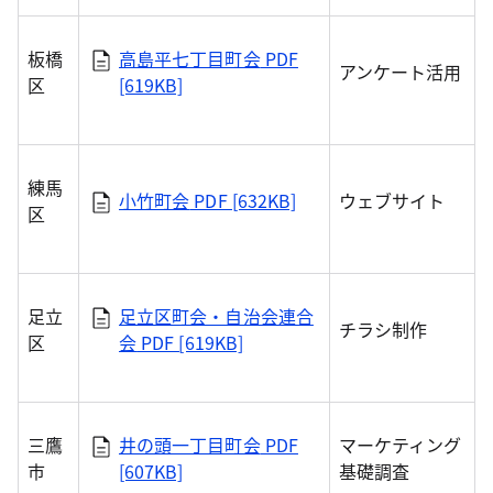
板橋
高島平七丁目町会
PDF
アンケート活用
区
[619KB]
練馬
小竹町会
PDF [632KB]
ウェブサイト
区
足立
足立区町会・自治会連合
チラシ制作
区
会
PDF [619KB]
三鷹
井の頭一丁目町会
PDF
マーケティング
市
[607KB]
基礎調査