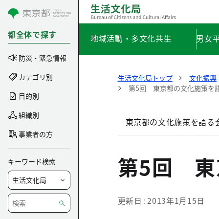
コンテンツにスキップ
都全体で探す
地域活動・多文化共生
男女
防災・緊急情報
カテゴリ別
生活文化局トップ
文化振興
第5回 東京都の文化施策を
目的別
組織別
東京都の文化施策を語る
事業者の方
第5回 
キーワード検索
更新日
2013年1月15日