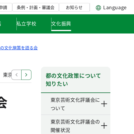
Language
申請
条例・計画・審議会
お知らせ
活
私立学校
文化振興
の文化施策を語る会
 東京都の文化施策を語る会
第3回 東京都の文化施策
都の文化政策について
知りたい
会
東京芸術文化評議会に
ついて
東京芸術文化評議会の
開催状況