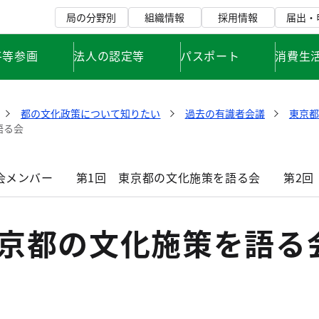
局の分野別
組織情報
採用情報
届出・
平等参画
法人の認定等
パスポート
消費生
都の文化政策について知りたい
過去の有識者会議
東京都
語る会
会メンバー
第1回 東京都の文化施策を語る会
第2回
東京都の文化施策を語る