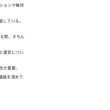
ションや維持
能している。
する際、きちん
と運営につい
性が重要。
議論を深めて